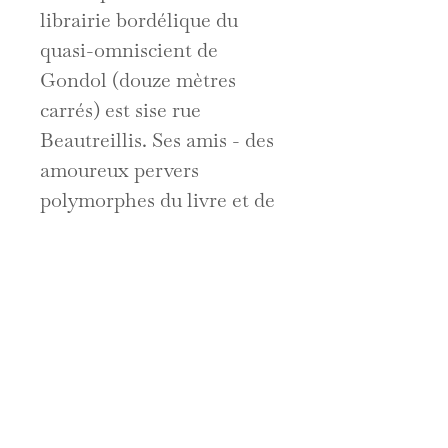
librairie bordélique du
quasi-omniscient de
Gondol (douze mètres
carrés) est sise rue
Beautreillis. Ses amis - des
amoureux pervers
polymorphes du livre et de
l'écrit en général - le
surnomment Épictète, il a
un faible pour le Mercurey
et Iris...
Ce Pierre de Gondol
inédit, qui croise curiosa et
fous littéraires, est