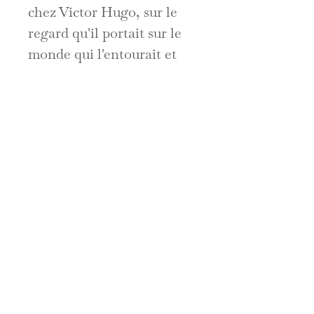
chez Victor Hugo, sur le
regard qu'il portait sur le
monde qui l'entourait et
les artistes de son temps,
sur son oeuvre graphique,
sur l'investissement du
regard dans l'écriture,
notamment théâtrale et
dans le recueil des
Contemplations.
Frais d'expédition / Shipping
prices
ATTENTION :
Les tarifs