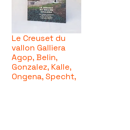
Le Creuset du
vallon Galliera
Agop, Belin,
Gonzalez, Kalle,
Ongena, Specht,
Weil
Prix
24,00 €
Quantité
*