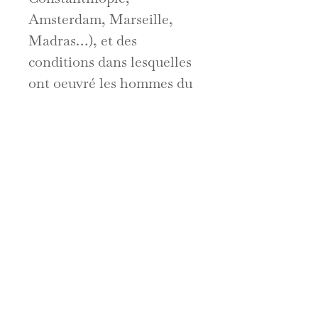
Amsterdam, Marseille,
Madras…), et des
conditions dans lesquelles
ont oeuvré les hommes du
livre de la diaspora
arménienne : imprimeurs,
éditeurs, mécènes,
graveurs, relieurs… Une
attention particulière est
portée aux répertoires
privilégiés de l’édition
ancienne, à ses
particularités
ornementales, aux
reliures. Expression des