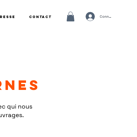
Connexion
Presse
Contact
rnes
ec qui nous
uvrages.