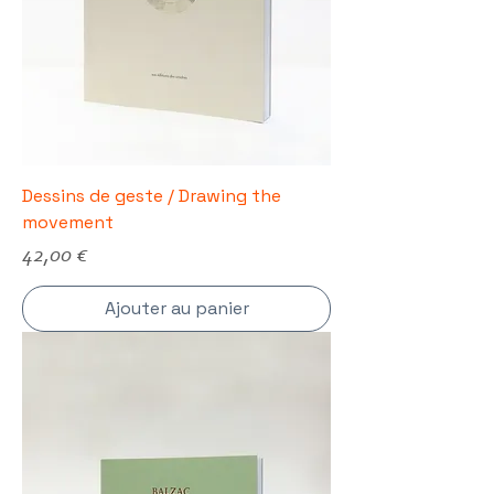
Dessins de geste / Drawing the
movement
Prix
42,00 €
Ajouter au panier