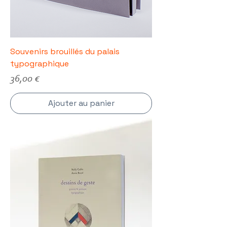
Souvenirs brouillés du palais
typographique
Prix
36,00 €
Ajouter au panier